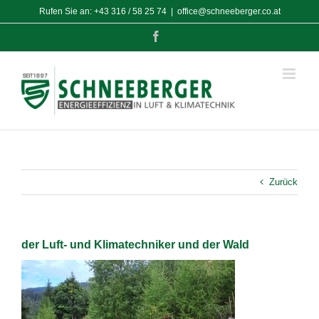
Zum
Rufen Sie an:
+43 316 / 58 25 74
|
office@schneeberger.co.at
Inhalt
springen
Facebook
Zurück
der Luft- und Klimatechniker und der Wald