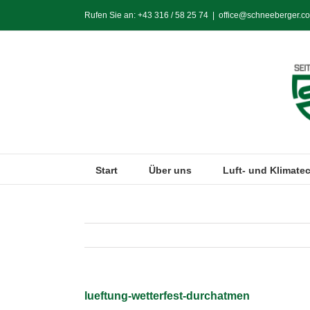
Zum
Rufen Sie an:
+43 316 / 58 25 74
|
office@schneeberger.co
Inhalt
springen
Start
Über uns
Luft- und Klimate
lueftung-wetterfest-durchatmen