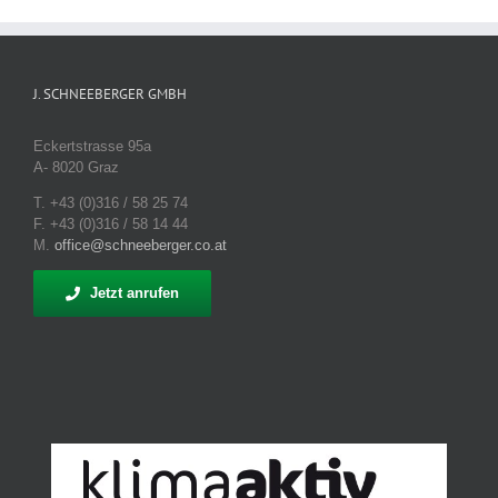
J. SCHNEEBERGER GMBH
Eckertstrasse 95a
A- 8020 Graz
T. +43 (0)316 / 58 25 74
F. +43 (0)316 / 58 14 44
M.
office@schneeberger.co.at
Jetzt anrufen