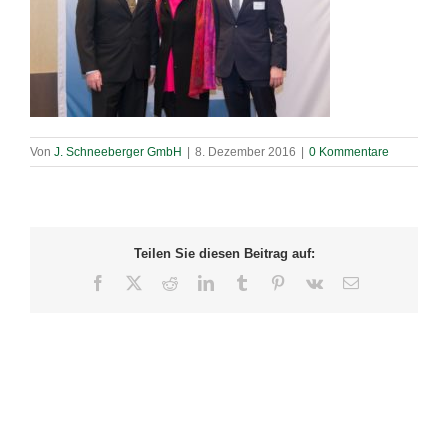
Von
J. Schneeberger GmbH
|
8. Dezember 2016
|
0 Kommentare
Teilen Sie diesen Beitrag auf:
Facebook
X
Reddit
LinkedIn
Tumblr
Pinterest
Vk
E-
Mail