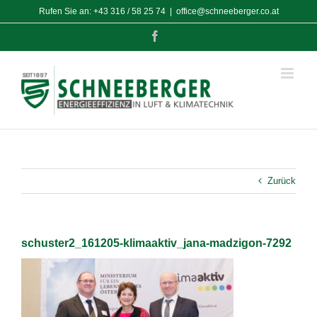
Zum
Rufen Sie an:
+43 316 / 58 25 74
|
office@schneeberger.co.at
Inhalt
springen
Facebook
Zurück
schuster2_161205-klimaaktiv_jana-madzigon-7292