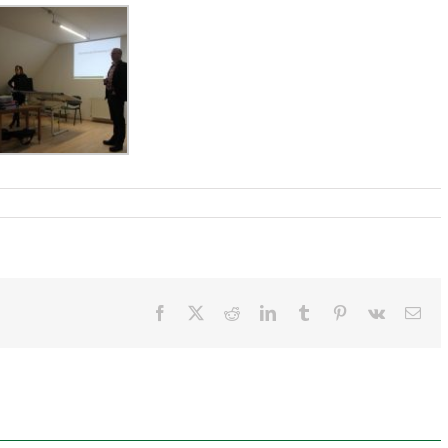
Facebook
X
Reddit
LinkedIn
Tumblr
Pinterest
Vk
E-
Mai