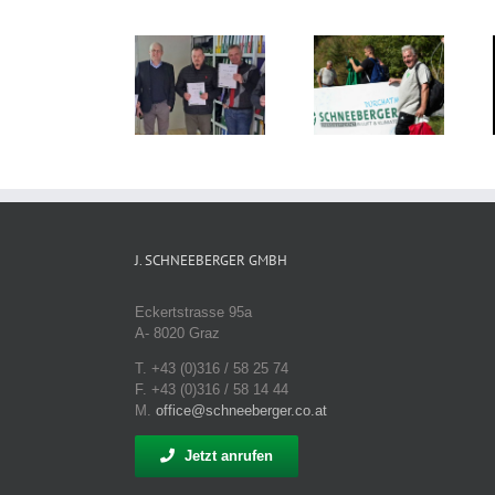
Mitarbeiterschulung
CO2
2024,
Weihnachten
Neutralität
Weiterbildung
die Zeit zum
will gelebt
seit über 125
Durchatmen
sein
Jahren
J. SCHNEEBERGER GMBH
Eckertstrasse 95a
A- 8020 Graz
T. +43 (0)316 / 58 25 74
F. +43 (0)316 / 58 14 44
M.
office@schneeberger.co.at
Jetzt anrufen