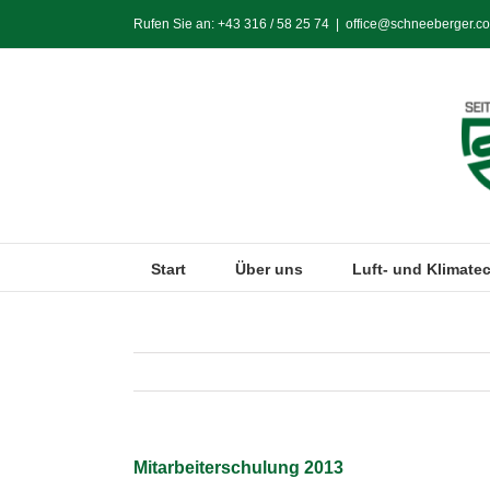
Zum
Rufen Sie an:
+43 316 / 58 25 74
|
office@schneeberger.co
Inhalt
springen
Start
Über uns
Luft- und Klimate
Mitarbeiterschulung 2013