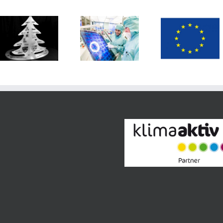
AT & S
Mitarbeite
Austria
Qualitätssteigerung
2024,
Technologie
der
Weiterbil
&
Produktion
seit über 
Systemtechnik
Laserschneidanlage
Jahren
AG