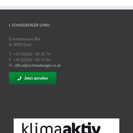
J. SCHNEEBERGER GMBH
Eckertstrasse 95a
A- 8020 Graz
T. +43 (0)316 / 58 25 74
F. +43 (0)316 / 58 14 44
M.
office@schneeberger.co.at
Jetzt anrufen