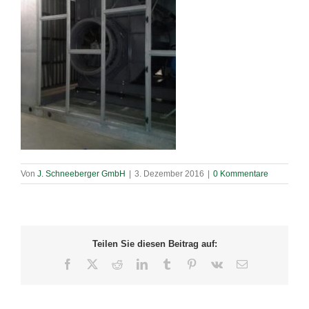
Von
J. Schneeberger GmbH
|
3. Dezember 2016
|
0 Kommentare
Teilen Sie diesen Beitrag auf:
Facebook
X
Reddit
LinkedIn
Tumblr
Pinterest
Vk
E-
Mail