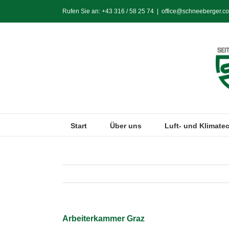
Zum
Rufen Sie an:
+43 316 / 58 25 74
|
office@schneeberger.co
Inhalt
springen
Start
Über uns
Luft- und Klimate
Arbeiterkammer Graz