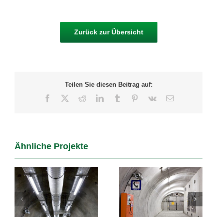
Zurück zur Übersicht
Teilen Sie diesen Beitrag auf:
Facebook
X
Reddit
LinkedIn
Tumblr
Pinterest
Vk
E-
Mail
Ähnliche Projekte
Gebäudelüftung
Tauern und
Strengertunnel
9
Katschbergtunnel