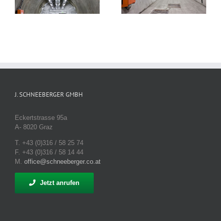
Arlberg
J. SCHNEEBERGER GMBH
Eckertstrasse 95a
A- 8020 Graz
T. +43 (0)316 / 58 25 74
F. +43 (0)316 / 58 14 44
M.
office@schneeberger.co.at
Jetzt anrufen