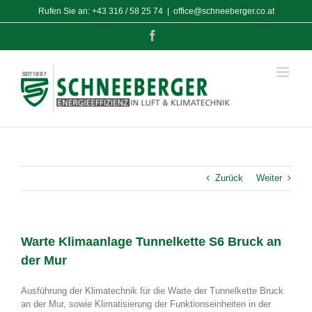
Zum
Rufen Sie an:
+43 316 / 58 25 74
|
office@schneeberger.co.at
Inhalt
springen
Facebook
Zurück
Weiter
Warte Klimaanlage Tunnelkette S6 Bruck an
der Mur
Ausführung der Klimatechnik für die Warte der Tunnelkette Bruck
an der Mur, sowie Klimatisierung der Funktionseinheiten in der