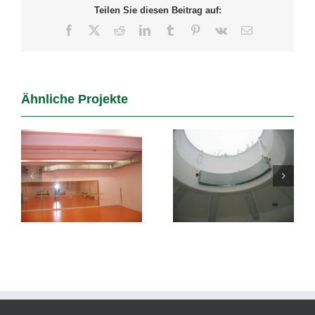
Teilen Sie diesen Beitrag auf:
Facebook
X
Reddit
LinkedIn
Tumblr
Pinterest
Vk
E-
Mail
Ähnliche Projekte
Private
Schwimmbad
le
Schwimmbäder
Fronleiten