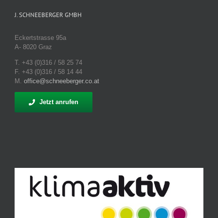
J. SCHNEEBERGER GMBH
Eckertstrasse 95a
A- 8020 Graz
T. +43 (0)316 / 58 25 74
F. +43 (0)316 / 58 14 44
M.
office@schneeberger.co.at
Jetzt anrufen