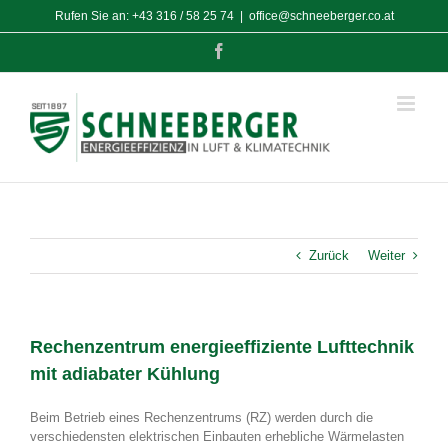
Zum
Rufen Sie an:
+43 316 / 58 25 74
|
office@schneeberger.co.at
Inhalt
springen
Facebook
Zurück
Weiter
Rechenzentrum energieeffiziente Lufttechnik
mit adiabater Kühlung
Beim Betrieb eines Rechenzentrums (RZ) werden durch die
verschiedensten elektrischen Einbauten erhebliche Wärmelasten