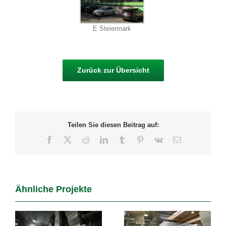
E Steiermark
Zurück zur Übersicht
Teilen Sie diesen Beitrag auf:
Facebook
X
Reddit
LinkedIn
Tumblr
Pinterest
Vk
E-
Mail
Ähnliche Projekte