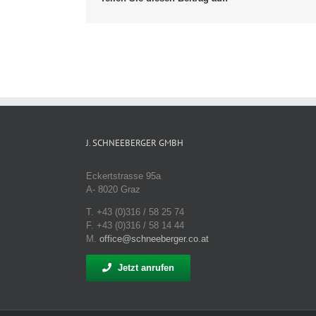
J. SCHNEEBERGER GMBH
Eckertstrasse 95a
A- 8020 Graz
T. +43 (0)316 / 58 25 74
F. +43 (0)316 / 58 14 44
M.
office@schneeberger.co.at
Jetzt anrufen