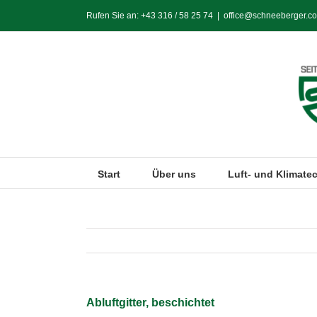
Zum
Rufen Sie an:
+43 316 / 58 25 74
|
office@schneeberger.co
Inhalt
springen
Start
Über uns
Luft- und Klimate
Abluftgitter, beschichtet