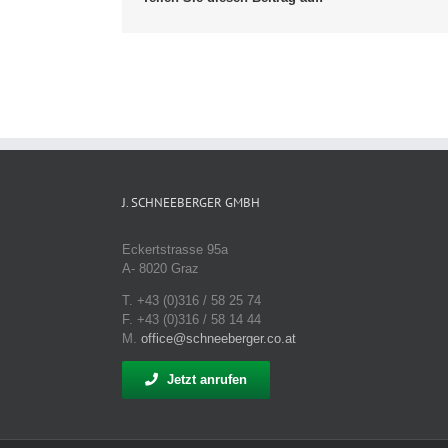
J. SCHNEEBERGER GMBH
Eckertstrasse 95a
A- 8020 Graz
T. +43 (0)316 / 58 25 74
F. +43 (0)316 / 58 14 44
M.
office@schneeberger.co.at
Jetzt anrufen