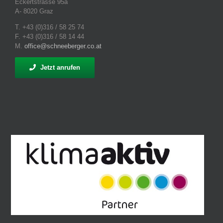
Eckertstrasse 95a
A- 8020 Graz
T. +43 (0)316 / 58 25 74
F. +43 (0)316 / 58 14 44
M.
office@schneeberger.co.at
Jetzt anrufen