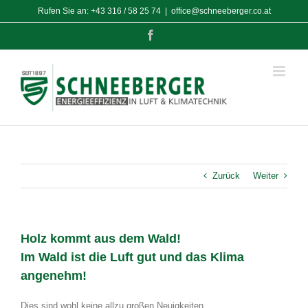
Zum
Rufen Sie an:
+43 316 / 58 25 74
|
office@schneeberger.co.at
Inhalt
springen
Facebook
Zurück
Weiter
Holz kommt aus dem Wald!
Im Wald ist die Luft gut und das Klima
angenehm!
Dies sind wohl keine allzu großen Neuigkeiten.