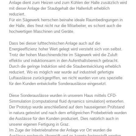
Anlage dient zum Heizen und zum Kühlen der Halle zusätzlich wird
mit dieser Anlage der Staubgehalt der Hallenluft erheblich
reduziert.
Für ein Sägewerk herrschen beinahe ideale Raumbedingungen in
der Halle, dies freut nicht nur die Mitarbeiter, es schont auch die
hochwertigen Maschinen und Geräte.
Dass bei dieser lufttechnischen Anlage auch auf die
Energieeffizienz hoher Wert gelegt wird versteht sich von selbst.
Trotz der hohen Maschinendichte im Sägewerk wird die Zuluft
effektiv und induktionsarm in den Aufenthaltsbereich gebracht.
Durch die geringe Induktion wird die Staubentwicklung erheblich
reduziert. Wo es möglich war wurde auf industriell gefertigte
Luftauslässe zurückgegriffen, wo nicht wurden von uns spezielle
für den Kunden entwickelte Sonderauslässe eingesetzt.
Diese Sonderauslässe wurden in unserem Haus mittels CFD-
Simmulation (computational fluid dynamics simulation) entworfen.
Der Prototyp wurde anschließend auf dem hauseigenen Prüfstand
in natura getestet und nach dem erfolgreichen Probebetrieb wurden
die Auslässe für den Kunden produziert. Dies natürlich auch in
unserer eigenen Fertigung in Graz.
Im Zuge der Inbetriebnahme der Anlage vor Ort wurden die
Auslässe nochmals überprüft und es konnte festgestellt werden,