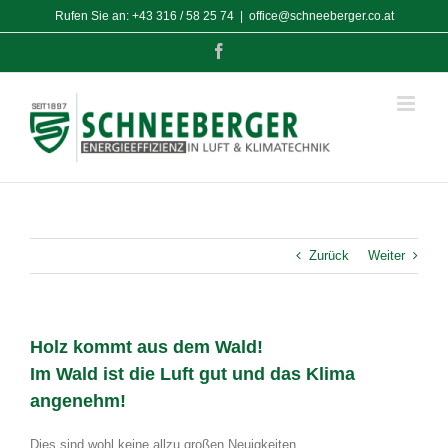
Zum
Rufen Sie an:
+43 316 / 58 25 74
|
office@schneeberger.co.at
Inhalt
springen
Facebook
Zurück
Weiter
Holz kommt aus dem Wald!
Im Wald ist die Luft gut und das Klima
angenehm!
Dies sind wohl keine allzu großen Neuigkeiten.