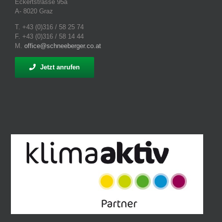
Eckertstrasse 95a
A- 8020 Graz
T. +43 (0)316 / 58 25 74
F. +43 (0)316 / 58 14 44
M.
office@schneeberger.co.at
Jetzt anrufen