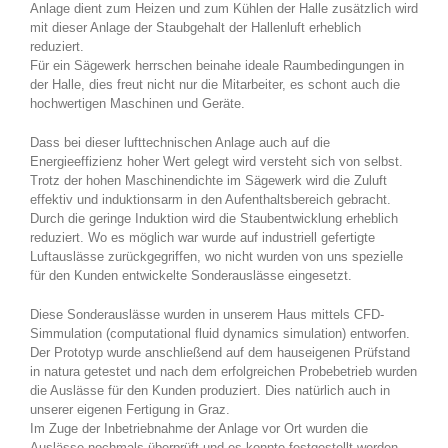
Anlage dient zum Heizen und zum Kühlen der Halle zusätzlich wird
mit dieser Anlage der Staubgehalt der Hallenluft erheblich
reduziert.
Für ein Sägewerk herrschen beinahe ideale Raumbedingungen in
der Halle, dies freut nicht nur die Mitarbeiter, es schont auch die
hochwertigen Maschinen und Geräte.
Dass bei dieser lufttechnischen Anlage auch auf die
Energieeffizienz hoher Wert gelegt wird versteht sich von selbst.
Trotz der hohen Maschinendichte im Sägewerk wird die Zuluft
effektiv und induktionsarm in den Aufenthaltsbereich gebracht.
Durch die geringe Induktion wird die Staubentwicklung erheblich
reduziert. Wo es möglich war wurde auf industriell gefertigte
Luftauslässe zurückgegriffen, wo nicht wurden von uns spezielle
für den Kunden entwickelte Sonderauslässe eingesetzt.
Diese Sonderauslässe wurden in unserem Haus mittels CFD-
Simmulation (computational fluid dynamics simulation) entworfen.
Der Prototyp wurde anschließend auf dem hauseigenen Prüfstand
in natura getestet und nach dem erfolgreichen Probebetrieb wurden
die Auslässe für den Kunden produziert. Dies natürlich auch in
unserer eigenen Fertigung in Graz.
Im Zuge der Inbetriebnahme der Anlage vor Ort wurden die
Auslässe nochmals überprüft und es konnte festgestellt werden,