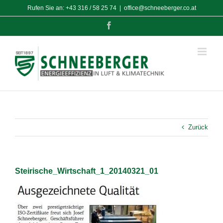
Zum
Rufen Sie an:
+43 316 / 58 25 74
|
office@schneeberger.co.at
Inhalt
springen
Facebook
Zurück
Steirische_Wirtschaft_1_20140321_01