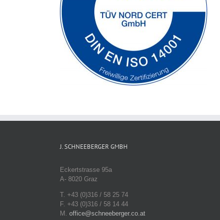
J. SCHNEEBERGER GMBH
Eckertstrasse 95a
A- 8020 Graz
T. +43 (0)316 / 58 25 74
F. +43 (0)316 / 58 14 44
M.
office@schneeberger.co.at