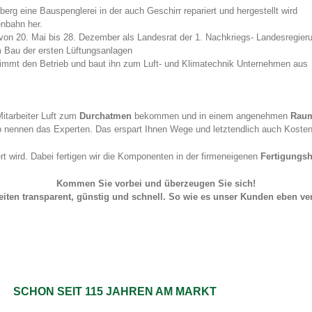
rg eine Bauspenglerei in der auch Geschirr repariert und hergestellt wird
enbahn her.
von 20. Mai bis 28. Dezember als Landesrat der 1. Nachkriegs- Landesregier
m Bau der ersten Lüftungsanlagen
nimmt den Betrieb und baut ihn zum Luft- und Klimatechnik Unternehmen aus
itarbeiter Luft zum
Durchatmen
bekommen und in einem angenehmen
Rau
p nennen das Experten. Das erspart Ihnen Wege und letztendlich auch Kosten
rt wird. Dabei fertigen wir die Komponenten in der firmeneigenen
Fertigungsh
Kommen Sie vorbei und überzeugen Sie sich!
eiten transparent, günstig und schnell. So wie es unser Kunden eben ve
SCHON SEIT 115 JAHREN AM MARKT