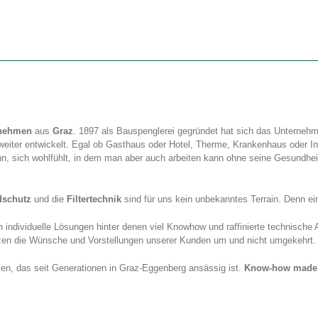
rnehmen
aus
Graz
. 1897 als Bauspenglerei gegründet hat sich das Unterneh
weiter entwickelt. Egal ob Gasthaus oder Hotel, Therme, Krankenhaus oder In
n, sich wohlfühlt, in dem man aber auch arbeiten kann ohne seine Gesundhe
dschutz
und die
Filtertechnik
sind für uns kein unbekanntes Terrain. Denn 
en individuelle Lösungen hinter denen viel Knowhow und raffinierte technisc
tzen die Wünsche und Vorstellungen unserer Kunden um und nicht umgekehrt.
hmen, das seit Generationen in Graz-Eggenberg ansässig ist.
Know-how made i