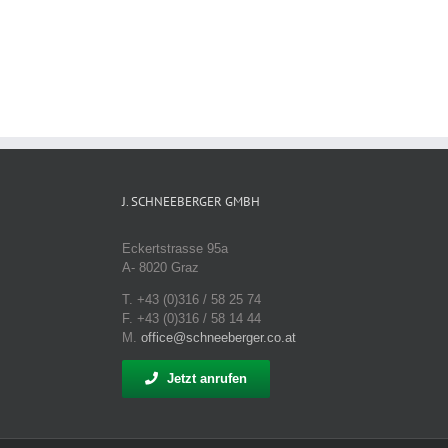
J. SCHNEEBERGER GMBH
Eckertstrasse 95a
A- 8020 Graz
T. +43 (0)316 / 58 25 74
F. +43 (0)316 / 58 14 44
M.
office@schneeberger.co.at
Jetzt anrufen