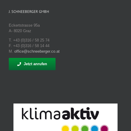
J. SCHNEEBERGER GMBH
Eckertstrasse 95a
A- 8020 Graz
T. +43 (0)316 / 58 25 74
F. +43 (0)316 / 58 14 44
M.
office@schneeberger.co.at
Jetzt anrufen