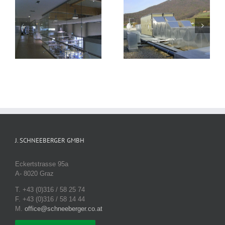
LBS Bad
Gössendorf
Gleichenberg
J. SCHNEEBERGER GMBH
Eckertstrasse 95a
A- 8020 Graz
T. +43 (0)316 / 58 25 74
F. +43 (0)316 / 58 14 44
M.
office@schneeberger.co.at