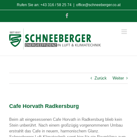
Zum
Rufen Sie an:
+43 316 / 58 25 74
|
office@schneeberger.co.at
Inhalt
springen
Facebook
Zurück
Weiter
Cafe Horvath Radkersburg
Beim alt eingesessenen Cafe Horvath in Radkersburg blieb kein
Stein unberührt. Nach einem großzügig vorgenommenen Umbau
erstrahlt das Cafe in neuem, harmonischem Glanz.
Schneeberger Luft Klimatechnik sorgt hier für ein Raumklima zum