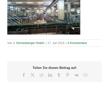
Von
J. Schneeberger GmbH
|
17. Juli 2016
|
0 Kommentare
Teilen Sie diesen Beitrag auf:
Facebook
X
Reddit
LinkedIn
Tumblr
Pinterest
Vk
E-
Mail