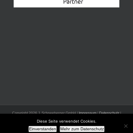
Copyright
2026 J. Schneeberger GmbH |
Impressum
|
Datenschutz
|
Mail
Diese Seite verwendet Cookies.
Facebook
Einverstanden
Mehr zum Datenschutz