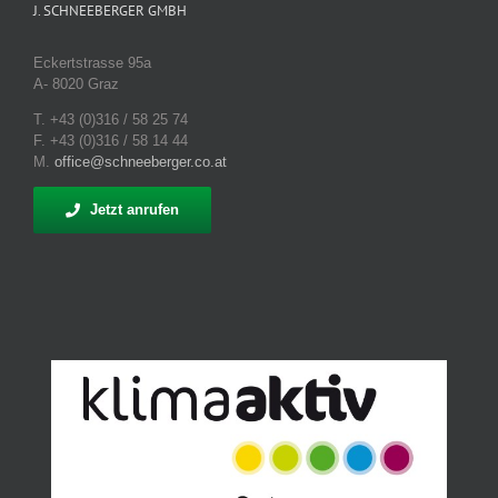
J. SCHNEEBERGER GMBH
Eckertstrasse 95a
A- 8020 Graz
T. +43 (0)316 / 58 25 74
F. +43 (0)316 / 58 14 44
M.
office@schneeberger.co.at
Jetzt anrufen