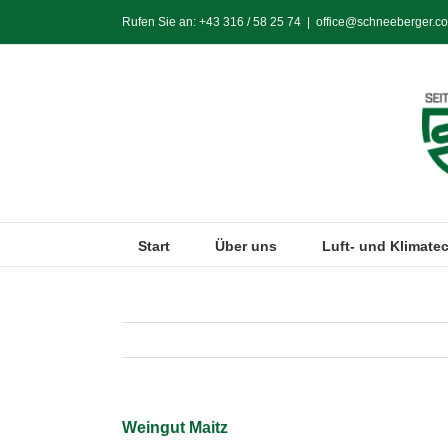
Zum
Rufen Sie an:
+43 316 / 58 25 74
|
office@schneeberger.co
Inhalt
springen
Start
Über uns
Luft- und Klimate
Weingut Maitz