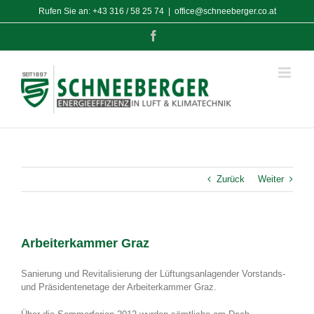
Zum
Rufen Sie an:
+43 316 / 58 25 74
|
office@schneeberger.co.at
Inhalt
springen
Facebook
Zurück
Weiter
Arbeiterkammer Graz
Sanierung und Revitalisierung der Lüftungsanlagender Vorstands-
und Präsidentenetage der Arbeiterkammer Graz.