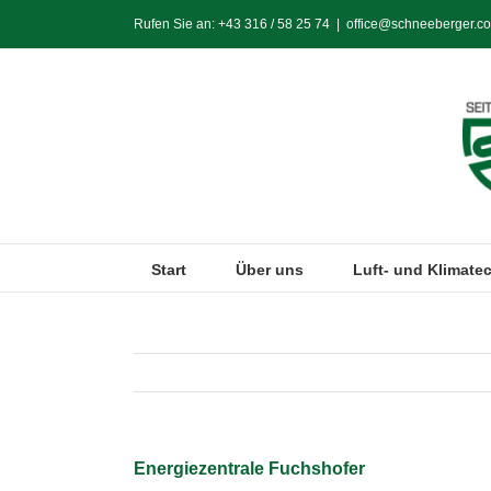
Zum
Rufen Sie an:
+43 316 / 58 25 74
|
office@schneeberger.co
Inhalt
springen
Start
Über uns
Luft- und Klimate
Energiezentrale Fuchshofer