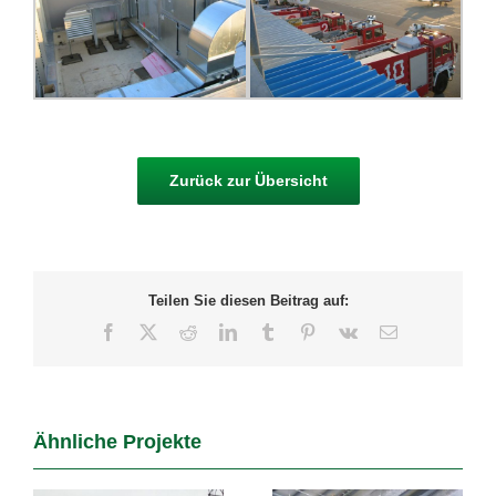
Zurück zur Übersicht
Teilen Sie diesen Beitrag auf:
Facebook
X
Reddit
LinkedIn
Tumblr
Pinterest
Vk
E-
Mail
Ähnliche Projekte