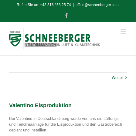
Zum
Rufen Sie an:
+43 316 / 58 25 74
|
office@schneeberger.co.at
Inhalt
springen
Facebook
Weiter
Valentino Eisproduktion
Bei Valentino in Deutschlandsberg wurde von uns die Lüftungs-
und Teilklimaanlage für die Eisproduktion und den Gastrobereich
geplant und installiert.