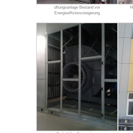
üftungsanlage Bestand vor
H
Energieeffizienzsteigerung