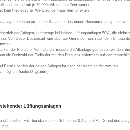
 Lüftungsanlage mit je 70.000m³/h durchgeführt werden.
t kein theoretischer Wert, sondern aus dem direkten
ngsanlagen konnten am neuen Kanalnetz des neuen Reinraums verglichen wer
elbetrieb der Anlagen, Luftmenge bei beiden Lüftungsanlagen 50%, die elektri
nno. Von dieser Betriebsart wird aber auf Grund der nun, nach dem Umbau d
nommen.
arkeit der Freiläufer Ventilatoren, musste die Altanlage gedrosselt werden, di
kann die Drehzahl der Freiläufer mit den Frequenzumformern auf den tatsächli
i Parallelbetrieb der beiden Anlagen ist nach der Adaption der zweiten
a. möglich! (siehe Diagramm)
estehender Lüftungsanlagen
enständlichen Fall, bei stand alone Betrieb nur 3,4 Jahre! Auf Grund des aus
sucht.