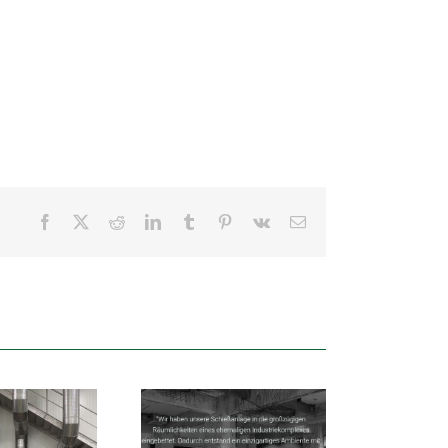
Facebook
X
Reddit
LinkedIn
Tumblr
Pinterest
Vk
E-
Mail