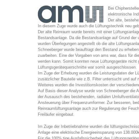
Bei Chipherstell
elektronische Indu
Der alte, besteh
In diesem Zuge wurde auch die Lüftungstechnik neu geb
Der alte Reinraum wurde bereits mit einer Lüftungsanlage
Bestandsanlage. Da die Bestandsanlage auf Grund der um
wurden Überlegungen angestellt ob die alte Lüftungsanl
Schneeberger wurde beauftragt den Bestand zu erheben 
zuarbeiten. Eine der Vorgaben von ams war, dass für die
werden kann. Somit konnten neue Lüftungsgeräte nicht g
Lüftungsgerätequerschnitte war somit ausgeschlossen.
Im Zuge der Erhebung wurden die Leistungsdaten der Lü
zusätzlicher Bauteile wie z.B. Filter untersucht und au
Weiteres wurden die Investitionskosten der verschiedene
Auf Basis dieser Analyse wurde von Schneeberger die Ad
der Ausausch des bestehenden, radialen Umluftventilator
Ansteuerung über Frequenzumformer. Zur besseren, beda
Reinraumlüftungsanlage auch zur Regulierung der Feucht
Freiläufer eingebaut.
Im Zuge der Inbetriebnahme wurden die lüftungstechnisch
Anlage eine elektrische Energieeinsparung von 138.000
Für die 100% tige Ausfallssicherheit des Lüftungsgerätes