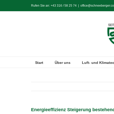
Zum
Rufen Sie an:
+43 316 / 58 25 74
|
office@schneeberger.co
Inhalt
springen
Start
Über uns
Luft- und Klimate
Energieeffizienz Steigerung bestehen