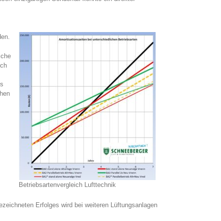
den.
sche
och
es
chen
Betriebsartenvergleich Lufttechnik
gezeichneten Erfolges wird bei weiteren Lüftungsanlagen