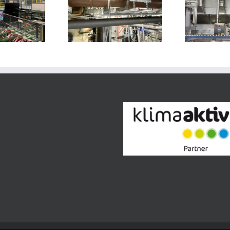
Berglandmilch –
safe and corrosion
Lufttechnik für
stant duct systems
R
Lebensmittel