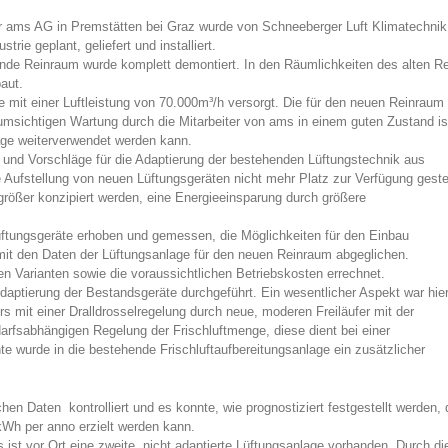
er ams AG in Premstätten bei Graz wurde von Schneeberger Luft Klimatechnik 
strie geplant, geliefert und installiert.
ende Reinraum wurde komplett demontiert. In den Räumlichkeiten des alten Rei
aut.
 mit einer Luftleistung von 70.000m³/h versorgt. Die für den neuen Reinraum be
sichtigen Wartung durch die Mitarbeiter von ams in einem guten Zustand ist u
age weiterverwendet werden kann.
und Vorschläge für die Adaptierung der bestehenden Lüftungstechnik aus
 Aufstellung von neuen Lüftungsgeräten nicht mehr Platz zur Verfügung gestel
rößer konzipiert werden, eine Energieeinsparung durch größere
ftungsgeräte erhoben und gemessen, die Möglichkeiten für den Einbau
f mit den Daten der Lüftungsanlage für den neuen Reinraum abgeglichen.
n Varianten sowie die voraussichtlichen Betriebskosten errechnet.
aptierung der Bestandsgeräte durchgeführt. Ein wesentlicher Aspekt war hie
s mit einer Dralldrosselregelung durch neue, moderen Freiläufer mit der
rfsabhängigen Regelung der Frischluftmenge, diese dient bei einer
e wurde in die bestehende Frischluftaufbereitungsanlage ein zusätzlicher
en Daten kontrolliert und es konnte, wie prognostiziert festgestellt werden
kWh per anno erzielt werden kann.
 ist vor Ort eine zweite, nicht adaptierte Lüftungsanlage vorhanden. Durch die