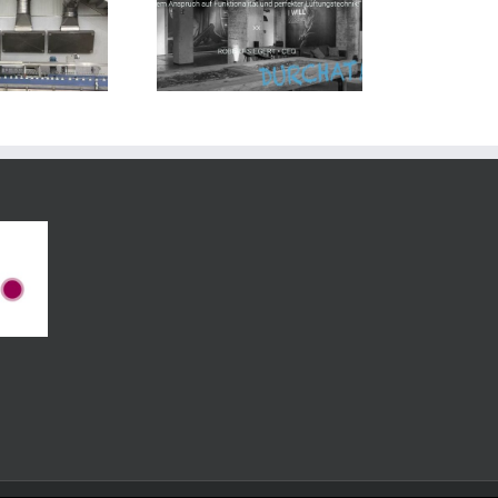
Innovative
Caliber S Lüftung
Gießereientstaubung
aumschiessanlage
für Metallguss Katz
GmbH